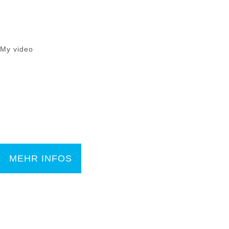
My video
Lorem ipsum dolor sit amet
Lorem ipsum dolor sit amet, consectetuer adipiscing
elit. Aenean commodo ligula eget dolor vulputat
MEHR INFOS