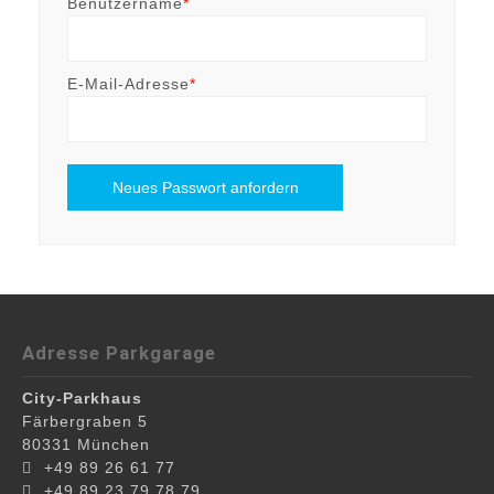
Benutzername
*
E-Mail-Adresse
*
Neues Passwort anfordern
Adresse Parkgarage
City-Parkhaus
Färbergraben 5
80331
München
+49 89 26 61 77
+49 89 23 79 78 79