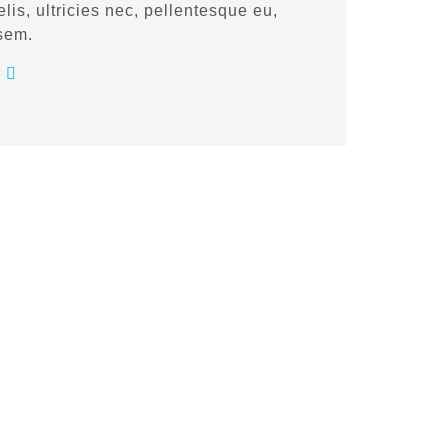
is, ultricies nec, pellentesque eu,
 sem.
S