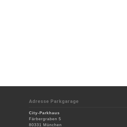
MEHR INFOS
fringilla vel, aliquet nec, vulputate eget, ar
sem. Nulla consequat massa quis enim. Don
Donec quam felis, ultricies nec, pellentesqu
penatibus et magnis dis parturient montes, n
commodo ligula eget dolor. Aenean massa. 
Lorem ipsum dolor sit amet, consectetuer adi
what we do
Lorem ipsum dolor sit amet, consectetuer adipiscing el
Adresse Parkgarage
City-Parkhaus
Färbergraben 5
80331
München