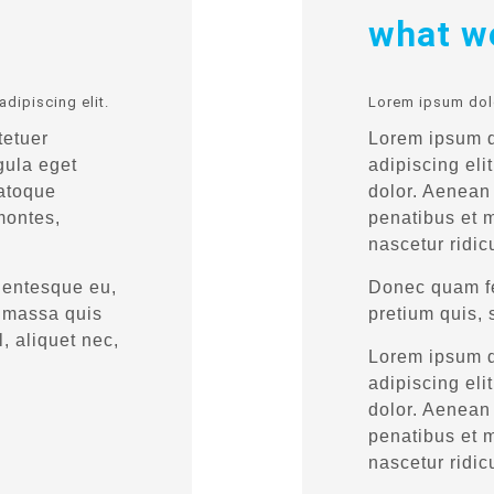
what w
dipiscing elit.
Lorem ipsum dolo
tetuer
Lorem ipsum d
gula eget
adipiscing el
atoque
dolor. Aenean
montes,
penatibus et m
nascetur ridic
llentesque eu,
Donec quam fel
t massa quis
pretium quis,
, aliquet nec,
Lorem ipsum d
adipiscing el
dolor. Aenean
penatibus et m
nascetur ridic