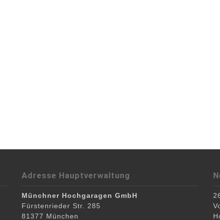
cu.
ec pede justo,
e eu, pretium quis,
ascetur ridiculus mus.
Cum sociis natoque
piscing elit. Aenean
it.
Adresse Hauptverwaltung
N
Münchner Hochgaragen GmbH
2
Fürstenrieder Str. 285
V
81377
München
H