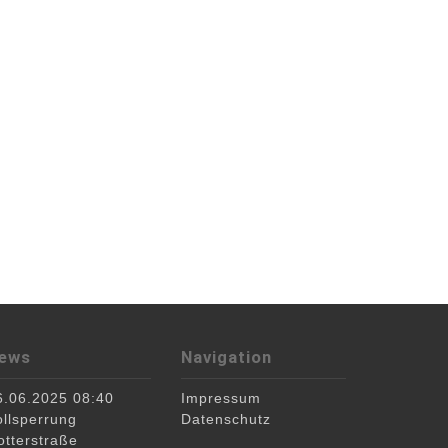
Home
ews
Navigation
Layouts
Features
6.06.2025 08:40
Impressum
Pages
ollsperrung
Datenschutz
Portfolio
otterstraße